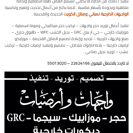
تنفيذ ) نملك من الخبرة ما يكفي لتسليم العمل طبقا للتصاميم وبدقة
متناهية وبجودة بأسعار مناسبة . قمنا بكثير من أعمال تحديث وتغيير وتكسية
الواجهات الخارجية لمباني ومنازل الكويت
الجديدة والقديمة .
تنفيذ أعمال توريد حجر واجهات – تركيب حجر ميكانيكي ومونة اسمنتية –
موزاييك خارجي – جي ار سي GRC – بديل الخشب WPC – طابوق جيري –
صبغ واجهات خارجية – تجديد وإعادة تصميم المنازل القديمة – موزايكو
ارضيات خارجية – بلاط انترلوك متداخل – تصميم وتنفيذ ارضيات خارجية – تركيب
عشب – توريد نجيل صناعي .
لا تتردد بالاتصال تليفون 22624166 – 55013020