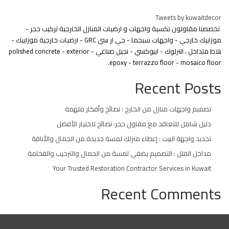
Tweets by kuwaitdecor
تخصصنا مقاولون تكسية واجهات و ارضيات المنازل الخارجية تركيب حجر -
موزاييك خارجي - واجهات سيجما - جي ار سي GRC - ارضيات خارجية موزاييك -
بلاط متداخل ، انترلوك - ايبوكسي - نجيل صناعي - polished concrete - exterior
epoxy - terrazzo floor - mosaico floor.
Recent Posts
تصميم واجهات منازل من الخارج : نصائح وأفكار ملهمة
دليل شامل للتعاقد مع مقاول حجر: نصائح لاختيار الأفضل
تجديد واجهة البيت : إعطاء منزلك لمسة جديدة من الجمال والأناقة
مداخل الفلل : التصميم يضفي لمسة من الجمال والترحيب والفخامة
Your Trusted Restoration Contractor Services in Kuwait
Recent Comments