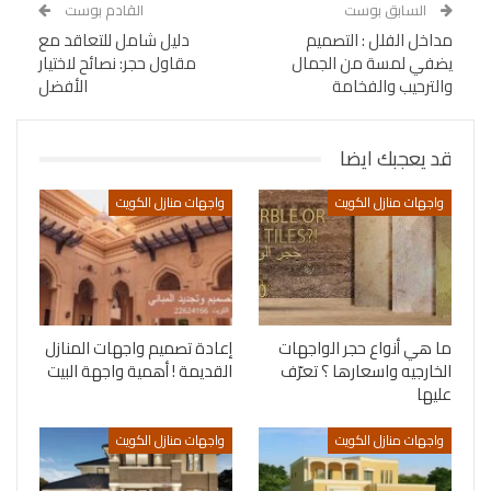
السابق بوست
القادم بوست
مداخل الفلل : التصميم
دليل شامل للتعاقد مع
يضفي لمسة من الجمال
مقاول حجر: نصائح لاختيار
والترحيب والفخامة
الأفضل
قد يعجبك ايضا
واجهات منازل الكويت
واجهات منازل الكويت
ما هي أنواع حجر الواجهات
إعادة تصميم واجهات المنازل
الخارجيه واسعارها ؟ تعرّف
القديمة ! أهمية واجهة البيت
عليها
واجهات منازل الكويت
واجهات منازل الكويت