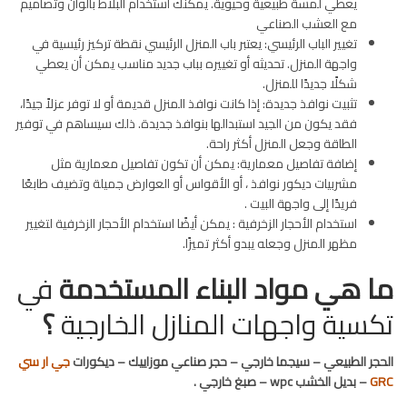
يعطي لمسة طبيعية وحيوية. يمكنك استخدام البلاط بألوان وتصاميم
مع العشب الصناعي
تغيير الباب الرئيسي: يعتبر باب المنزل الرئيسي نقطة تركيز رئيسية في
واجهة المنزل. تحديثه أو تغييره بباب جديد مناسب يمكن أن يعطي
شكلًا جديدًا للمنزل.
تثبيت نوافذ جديدة: إذا كانت نوافذ المنزل قديمة أو لا توفر عزلاً جيدًا،
فقد يكون من الجيد استبدالها بنوافذ جديدة. ذلك سيساهم في توفير
الطاقة وجعل المنزل أكثر راحة.
إضافة تفاصيل معمارية: يمكن أن تكون تفاصيل معمارية مثل
مشربيات ديكور نوافذ ، أو الأقواس أو العوارض جميلة وتضيف طابعًا
فريدًا إلى واجهة البيت .
استخدام الأحجار الزخرفية : يمكن أيضًا استخدام الأحجار الزخرفية لتغيير
مظهر المنزل وجعله يبدو أكثر تميزًا.
ما هي مواد البناء المستخدمة
في
تكسية واجهات المنازل الخارجية
؟
الحجر الطبيعي – سيجما خارجي – حجر صناعي موزاييك – ديكورات
جي ار سي
GRC
– بديل الخشب wpc – صبغ خارجي .