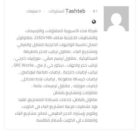
Pinterest
WhatsApp
ReddIt
Tashteb
81 المشاركات
0 تعليقات
البريد الإلكتروني
شركة نماء الآسيوية للمقاولات والترميمات
والتشطيبات الخارجية هاتف 22624166 ،مقاولون
اعمال تكسية الواجهات الخارجية للمنازل والمباني
ومشاريع البناء ، مقاول تركيب الحجر بالطريقة
الميكانيكية , مقاول ترميم مباني ، موزاييك خارجي ،
تركيب حجر واجهات ، ديكور جي ار سي ، GRC Works ,
تركيب ارضيات خارجية , ارضيات صناعية ايبوكسي ,
ارضيات خرسانة مطبوعة , ارضيات بلاط متداخل ,
ارضيات موزايك , مقاول ترميمات عامة .
مقاولات ومشاريع بالباطن
مقاول بالباطن، خدمات مساندة للمشاريع، تنفيذ
بنود تشطيبات فرعية لمشاريع البناء في الكويت.
ونقوم بإستيراد الحجر الطبيعي لصالح مشاريع البناء
والعملاء في الكويت بأسعار منافسه