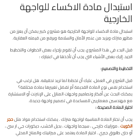
استبدال مادة الاكساء للواجهة
الخارجية
استبدال مادة الاكساء للواجهة الخارجية هو مشروع كبير يمكن أن يعزز من
مظهر منزلك ويزيد من عنصر الأمان والسلامة ويرفع من قيمته العقارية.
قبل البدء في هذا المشروع، يجب أن تقوم بإجراء بعض الخطوات والتخطيط
الجيد. إليك بعض الأشياء التي يجب أن تأخذها في اعتبارك :
التخطيط والتصميم:
قبل الشروع في العمل، عليك أن تخطط لما تريد تحقيقه. هل ترغب في
استخدام نفس نوع المادة القديمة أم تفضل تغييرها بمادة مختلفة؟
يمكنك البحث عن أفكار وتصاميم واجهات المنازل على الإنترنت أو الاستشارة
مع مهندسين معماريين للمساعدة في تصميم واجهة جديدة.
اختيار المادة الصحيحة :
يجب أن تختار المادة المناسبة لواجهة منزلك . يمكنك استخدام مواد مثل
حجر
الكويت
، موزاييك خارجي ، سيجما واجهات ، بديل الخشب، ديكورات جي ار سي ،
أو حتى طابوق جيري . اختيار المادة يعتمد على ميزانيتك والمناخ المحلي