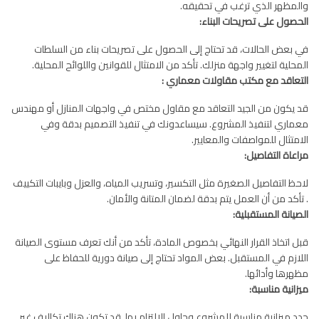
والمظهر الذي ترغب في تحقيقه.
الحصول على تصريحات البناء:
في بعض الحالات، قد تحتاج إلى الحصول على تصريحات بناء من السلطات
المحلية لتغيير واجهة منزلك. تأكد من الامتثال للقوانين واللوائح المحلية.
التعاقد مع مكتب مقاولات معماري :
قد يكون من الجيد التعاقد مع مقاول مختص في واجهات المنازل أو مهندس
معماري لتنفيذ المشروع. سيساعدونك في تنفيذ التصميم بدقة وفي
الامتثال للمواصفات والمعايير.
مراعاة التفاصيل:
لاحظ التفاصيل الصغيرة مثل التكسير، وتسريب المياه، والعزل وبايبات التكييف
. تأكد من أن العمل يتم بدقة لضمان المتانة والأمان.
الصيانة المستقبلية:
قبل اتخاذ القرار النهائي بخصوص المادة، تأكد من أنك تعرف مستوى الصيانة
اللازم في المستقبل. بعض المواد تحتاج إلى صيانة دورية للحفاظ على
مظهرها وأدائها.
ميزانية مناسبة:
حدد ميزانية مناسبة للمشروع وحاول الالتزام بها. قد تكون هناك تكاليف غير