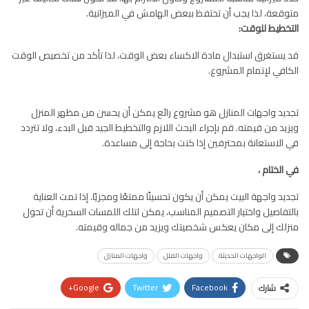
متوقعة، لذا يجب أن تحتفظ ببعض الهامش في الميزانية.
التخطيط للوقت:
قد يستغرق استبدال مادة الاكساء بعض الوقت، لذا تأكد من تخصيص الوقت
الكافي لإتمام المشروع.
تجديد واجهات المنازل هو مشروع رائع يمكن أن يحسن من مظهر المنزل
ويزيد من قيمته. قم بإجراء البحث اللازم والتخطيط الجيد قبل البدء، ولا تتردد
في الاستعانة بمحترفين إذا كنت بحاجة إلى مساعدة.
في الختام ،
تجديد واجهة البيت يمكن أن يكون تحسينًا ممتعًا ومجزيًا. إذا تمت العناية
بالتفاصيل واختيار التصميم المناسب، يمكن لتلك اللمسات السحرية أن تحول
منزلك إلى مكان يعكس شخصيتك ويزيد من جماله وقيمته.
الواجهات الحديثة
واجهات الفلل
واجهات المنازل
Google+
Twitter
Facebook
شارك