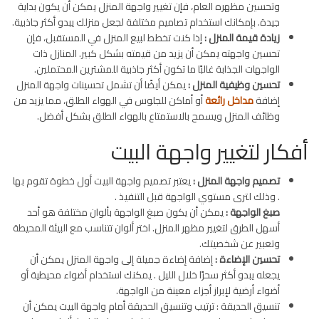
وتحسين مظهره العام، فإن تغيير واجهة المنزل يمكن أن يكون بداية
جيدة. بإمكانك استخدام تصاميم مختلفة لجعل منزلك يبدو أكثر جاذبية.
زيادة قيمة المنزل :
إذا كنت تخطط لبيع المنزل في المستقبل، فإن
تحسين واجهته يمكن أن يزيد من قيمته بشكل كبير. المنازل ذات
الواجهات الجذابة غالبًا ما تكون أكثر جاذبية للمشترين المحتملين.
تحسين وظيفية المنزل :
يمكن أيضًا أن تشمل تحسينات واجهة المنزل
إضافة
مداخل رائعة
أو أماكن للجلوس في الهواء الطلق، مما يزيد من
وظائف المنزل ويسمح بالاستمتاع بالهواء الطلق بشكل أفضل.
أفكار لتغيير واجهة البيت
تصميم واجهة المنزل :
يعتبر تصميم واجهة البيت أول خطوة تقوم بها
. وذلك لترى مستوي الواجهة قبل التنفيذ .
صبغ الواجهة :
يمكن أن يكون صبغ الواجهة بألوان مختلفة هو أحد
أسهل الطرق لتغيير مظهر المنزل. اختر ألوان تتناسب مع البيئة المحيطة
وتعبير عن شخصيتك.
تحسين الإضاءة :
إضافة إضاءة جميلة إلى واجهة المنزل يمكن أن
يجعله يبدو أكثر سحرًا خلال الليل . يمكنك استخدام أضواء محيطية أو
أضواء أرضية لإبراز أجزاء معينة من الواجهة.
تنسيق الحديقة : ترتيب وتنسيق الحديقة أمام واجهة البيت يمكن أن