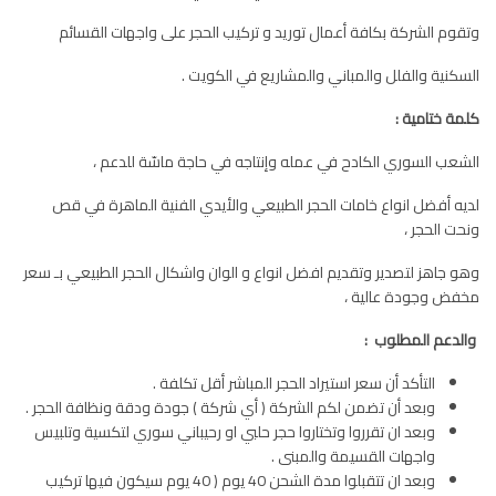
وتقوم الشركة بكافة أعمال توريد و تركيب الحجر على واجهات القسائم
السكنية والفلل والمباني والمشاريع في الكويت .
كلمة ختامية :
الشعب السوري الكادح في عمله وإنتاجه في حاجة ماسّة للدعم ،
لديه أفضل انواع خامات الحجر الطبيعي والأيدي الفنية الماهرة في قص
ونحت الحجر ،
وهو جاهز لتصدير وتقديم افضل انواع و الوان واشكال الحجر الطبيعي بـ سعر
مخفض وجودة عالية ،
والدعم المطلوب :
التأكد أن سعر استيراد الحجر المباشر أقل تكلفة .
وبعد أن تضمن لكم الشركة ( أي شركة ) جودة ودقة ونظافة الحجر .
وبعد ان تقرروا وتختاروا حجر حلبي او رحيباني سوري لتكسية وتلبيس
واجهات القسيمة والمبنى .
وبعد ان تتقبلوا مدة الشحن 40 يوم ( 40 يوم سيكون فيها تركيب