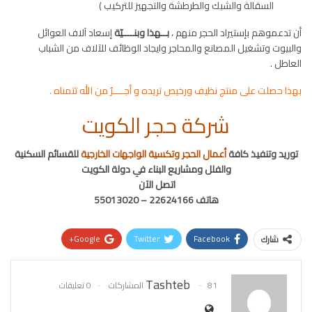
السقالة والشبك والطرطشة والتجهيز للتركيب )
أن تدعموهم بإستيراد الحجر منهم ،
بــهذا وبنــــيّة
إسعاد آلاف العوائل
والبيوت وتشغيل المصانع والمحاجر وايجاد الوظائف للآلاف من الشباب
العاطل .
بهذا حصلت على منتج نظيف ورخيص تريده و أجــــرٌ من الله تتمناه .
شركة حجر الكويت
توريد وتنفيذ كافة
أعمال الحجر وتكسية الواجهات الخارجية
للقسائم السكنية
والفلل ومشاريع البناء في دولة الكويت
اتصل الآن
هاتف 22624166 – 55013020
Google+
Twitter
Facebook
شارك
Pinterest
WhatsApp
ReddIt
Tashteb
81 المشاركات
0 تعليقات
البريد الإلكتروني