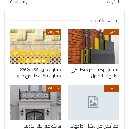
الكويت
وتشطيبات
قد يعجبك ايضا
تحسينات
تحسينات
مقاول تركيب حجر ميكانيكي
مقاول جيري 22624166
لواجهات المنازل
مقاول تركيب طابوق جيري
تحسينات
تحسينات
حجر أبيض من تركيا – واجهات
شركة موزاييك الكويت