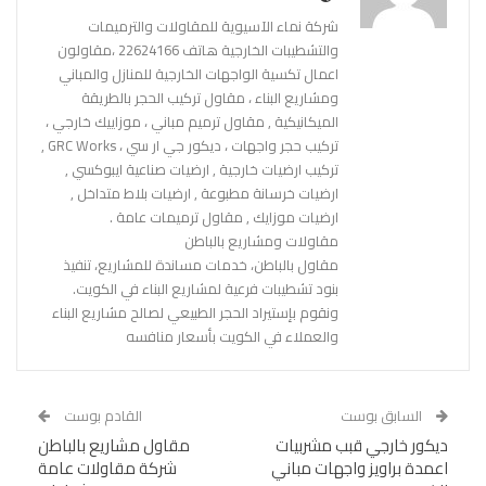
شركة نماء الآسيوية للمقاولات والترميمات
والتشطيبات الخارجية هاتف 22624166 ،مقاولون
اعمال تكسية الواجهات الخارجية للمنازل والمباني
ومشاريع البناء ، مقاول تركيب الحجر بالطريقة
الميكانيكية , مقاول ترميم مباني ، موزاييك خارجي ،
تركيب حجر واجهات ، ديكور جي ار سي ، GRC Works ,
تركيب ارضيات خارجية , ارضيات صناعية ايبوكسي ,
ارضيات خرسانة مطبوعة , ارضيات بلاط متداخل ,
ارضيات موزايك , مقاول ترميمات عامة .
مقاولات ومشاريع بالباطن
مقاول بالباطن، خدمات مساندة للمشاريع، تنفيذ
بنود تشطيبات فرعية لمشاريع البناء في الكويت.
ونقوم بإستيراد الحجر الطبيعي لصالح مشاريع البناء
والعملاء في الكويت بأسعار منافسه
السابق بوست
القادم بوست
ديكور خارجي قبب مشربيات
مقاول مشاريع بالباطن
اعمدة براويز واجهات مباني
شركة مقاولات عامة