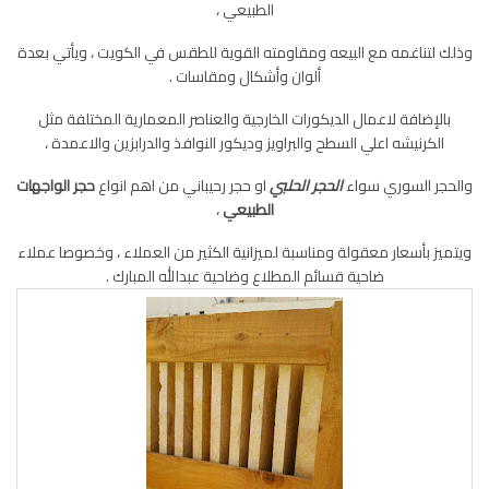
الطبيعي ،
وذلك لتناغمه مع البيعه ومقاومته القوية للطقس في الكويت ، ويأتي بعدة
ألوان وأشكال ومقاسات .
بالإضافة لاعمال الديكورات الخارجية والعناصر المعمارية المختلفة مثل
الكرنيشه اعلي السطح والبراويز وديكور النوافذ والدرابزين والاعمدة ،
والحجر السوري سواء
الحجر الحلبي
او حجر رحيباني من اهم انواع
حجر الواجهات
الطبيعي
،
ويتميز بأسعار معقولة ومناسبة لميزانية الكثير من العملاء ، وخصوصا عملاء
ضاحية قسائم المطلاع وضاحية عبدالله المبارك .