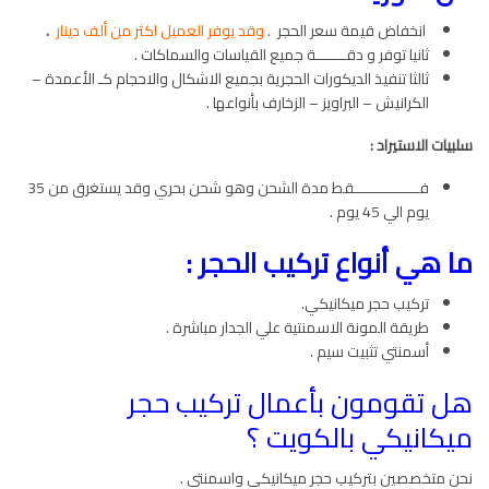
انخفاض قيمة سعر الحجر .
وقد يوفر العميل اكثر من ألف دينار
.
ثانيا توفر و دقـــــــة جميع القياسات والسماكات .
ثالثا تنفيذ الديكورات الحجرية بجميع الاشكال والاحجام كـ الأعمدة –
الكرانيش – البراويز – الزخارف بأنواعها .
سلبيات الاستيراد :
فـــــــــــــــقط مدة الشحن وهو شحن بحري وقد يستغرق من 35
يوم الي 45 يوم .
ما هي أنواع تركيب الحجر :
تركيب حجر ميكانيكي.
طريقة المونة الاسمنتية علي الجدار مباشرة .
أسمنتي تثبيت سيم .
هل تقومون بأعمال تركيب حجر
ميكانيكي بالكويت ؟
نحن متخصصين بتركيب حجر ميكانيكي واسمنتي .