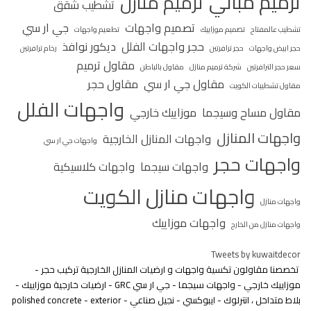
ترميم مباني
ترميم منازل
تشطيب شقق
تصميم واجهات
جي ار سي
تشطيب عالمفتاح
تصميم موزاييك
تطعيم واجهات
حجر واجهات الفلل
ديكور نوافذ
حجر ابيض واجهات
حجر ترافرتين
رخام ترافرتين
مقاول ترميم
سعر حجر الترافرتين
شركة ترميم منازل
مقاول بالباطن
مقاول جي ار سي
مقاول حجر
مقاول تشطيبات الكويت
واجهات الفلل
مقاول مساح وسيجما
موزاييك خارجي
واجهات المنازل
واجهات المنازل الخارجية
واجهات جي ار سي
واجهات حجر
واجهات سيجما
واجهات كلاسيكية
واجهات منازل الكويت
واجهات منازل
واجهات موزاييك
واجهات منازل من الخارج
Tweets by kuwaitdecor
تخصصنا مقاولون تكسية واجهات و ارضيات المنازل الخارجية تركيب حجر -
موزاييك خارجي - واجهات سيجما - جي ار سي GRC - ارضيات خارجية موزاييك -
بلاط متداخل ، انترلوك - ايبوكسي - نجيل صناعي - polished concrete - exterior