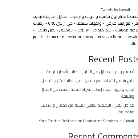
Tweets by kuwaitdec
خصصنا مقاولون تكسية واجهات و ارضيات المنازل الخارجية تركيب
حجر - موزاييك خارجي - واجهات سيجما - جي ار سي GRC - ارضيات
رجية موزاييك - بلاط متداخل ، انترلوك - ايبوكسي - نجيل صناعي -
polished concrete - exterior epoxy - terrazzo floor - mosai
floo
Recent Post
تصميم واجهات منازل من الخارج : نصائح وأفكار ملهمة
دليل شامل للتعاقد مع مقاول حجر: نصائح لاختيار الأفضل
تجديد واجهة البيت : إعطاء منزلك لمسة جديدة من الجمال
والأناقة
مداخل الفلل : التصميم يضفي لمسة من الجمال والترحيب
والفخامة
Your Trusted Restoration Contractor Services in Kuwait
Recent Comment