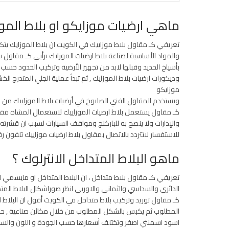
ماهي ارضيات موزايكو او بلاط الموز
تعريفي كـ مقاول بلاط موزاييك في الكويت ان بلاط الموزايك يتك
والمواد الأساسية لصناعة بلاط ارضيات الموزايك برأيي كـ مقا
بأسياخ الحديد وقبلها لابد من تجهيز الأرضية وتركيب الحدود ح
وديكورات ارضيات بلاط الموزايك , ثم تبدأ عملية الجلي المتدرج ا
موزايكو
ويستخدم المقاول الفني الصلبوخ في أرضيات بلاط الموزاييك من ن
كـ مقاول يستعمل بلاط ارضيات الموزاييك لاستعمال المشاة فقط
والإدارات ولا ينصح به للباركنج ومواقف السيارات لسبب ان قشرته 
للاستفسار لاتتردد بالاتصال بمقاول بلاط ارضيات موزاييك تلفون رقم 13020
ماهو البلاط المتداخل الانترلوك ؟
تعريفي كـ مقاول بلاط متداخل ، ان البلاط المتداخل او مايسمي
الدائري والسداسي والثماني والاوربي انظر صوراشكال البلاط المتدا
كـ مقاول توريد وتركيب بلاط متداخل في الكويت أقول ان البلاط 
المطلوب ثم يكبس بالشكل المطلوب من خلال مكائن صناعية , حسب 