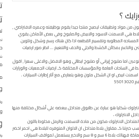
ت
ايك ؟
ت
ون من مواد وتطبيقات ليصبح منتجا جيدا يقوم بوظيفته وعمره الافتراضي ,
ت
ول بلاط هي الاسمنت الاسود والابيض والصلبوخ وفي بعض الأماكن يقوي
سب المساحه المطلوبه وتقسيم القطعه اذا كان هناك رسم وشكل وتلوين
تط
حج
لخشن والناعم بمكائن الكشط والجلي والحف والتنعيم … انظر صور ارضيات
شر
وعين اما صلبوخ إيراني أو صلبوخ ايطالي وهو الافضل والاغلى سعرا , اقول
مق
 في الساحات العامة والمؤسسات المختلفة كـ ارضيات الجمعيات والوزارات
اسمنت ابيض او ان الشكل ملون وهو يتعارض مع آثار إطارات السيارات .
مو
550
و
وا
 انترلوك شكليا هو عبارة عن طابوق متداخل ببعضه علي أشكال مختلفة منها
وا
خل الانترلوك ،
و
المتداخل الانترلوك مكون من مادة الاسمنت والرمل مخلوط باللون
خبرتنا كـ مقاول بلاط متداخل ان الالوان المتوفره للبلاط هي احمر اخضر
اسود اسمنتي اصفر وتختلف أسعارها حسب الجودة و اللون والسماكة فهنالك بلاط 6 سم و 8 سم والاخير يستعمل لمواقف السيارات
وا