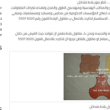
 انظر صور بلاط متداخل
شاريع والمكاتب الهندسية ومهندسي الطرق والمدن وتنفذه شركات المقاولات
or
ارات لصالح المؤسسات الحكومية من مدارس ومساجد ومستشفيات ومباني
ت
حكومية والقطاع الخاص كالبنوك والشركات والمصانع والمعارض ، للاستفسار لاتتردد بالاتصال ب مقاول البلاط تلفون رقم 55013020
خا
co
ه والجديده ونحن كـ مقاول بلاط نطمح ان نتواجد حيث الفرص من خلال
r.
المقاولين الرئيسيين ومدراء المشاريع والمهندسين سواءا مقاول مباشر او مقاول بالباطن نرجوا ان لاتتردد بالاتصال تلفون 55013020
s
s
ل بلاط متداخل