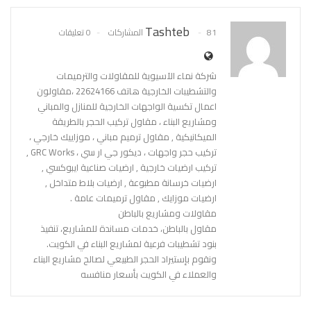
Pinterest
WhatsApp
ReddIt
Tashteb
81 المشاركات
0 تعليقات
البريد الإلكتروني
شركة نماء الآسيوية للمقاولات والترميمات
والتشطيبات الخارجية هاتف 22624166 ،مقاولون
اعمال تكسية الواجهات الخارجية للمنازل والمباني
ومشاريع البناء ، مقاول تركيب الحجر بالطريقة
الميكانيكية , مقاول ترميم مباني ، موزاييك خارجي ،
تركيب حجر واجهات ، ديكور جي ار سي ، GRC Works ,
تركيب ارضيات خارجية , ارضيات صناعية ايبوكسي ,
ارضيات خرسانة مطبوعة , ارضيات بلاط متداخل ,
ارضيات موزايك , مقاول ترميمات عامة .
مقاولات ومشاريع بالباطن
مقاول بالباطن، خدمات مساندة للمشاريع، تنفيذ
بنود تشطيبات فرعية لمشاريع البناء في الكويت.
ونقوم بإستيراد الحجر الطبيعي لصالح مشاريع البناء
والعملاء في الكويت بأسعار منافسه