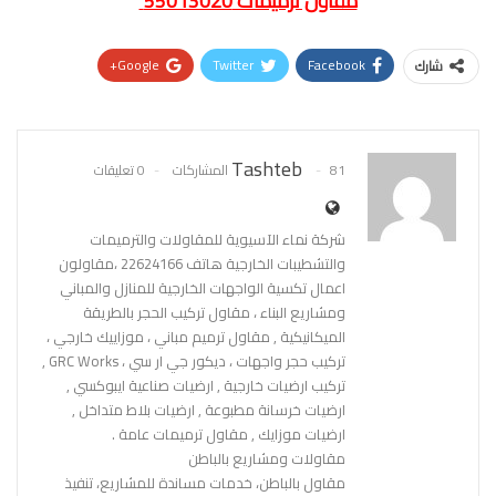
مقاول ترميمات 55013020
Google+
Twitter
Facebook
شارك
Pinterest
WhatsApp
ReddIt
البريد الإلكتروني
Tashteb
81 المشاركات
0 تعليقات
شركة نماء الآسيوية للمقاولات والترميمات
والتشطيبات الخارجية هاتف 22624166 ،مقاولون
اعمال تكسية الواجهات الخارجية للمنازل والمباني
ومشاريع البناء ، مقاول تركيب الحجر بالطريقة
الميكانيكية , مقاول ترميم مباني ، موزاييك خارجي ،
تركيب حجر واجهات ، ديكور جي ار سي ، GRC Works ,
تركيب ارضيات خارجية , ارضيات صناعية ايبوكسي ,
ارضيات خرسانة مطبوعة , ارضيات بلاط متداخل ,
ارضيات موزايك , مقاول ترميمات عامة .
مقاولات ومشاريع بالباطن
مقاول بالباطن، خدمات مساندة للمشاريع، تنفيذ