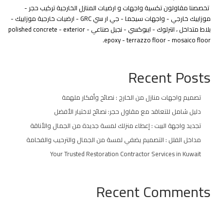
تخصصنا مقاولون تكسية واجهات و ارضيات المنازل الخارجية تركيب حجر -
موزاييك خارجي - واجهات سيجما - جي ار سي GRC - ارضيات خارجية موزاييك -
بلاط متداخل ، انترلوك - ايبوكسي - نجيل صناعي - polished concrete - exterior
epoxy - terrazzo floor - mosaico floor.
Recent Posts
تصميم واجهات منازل من الخارج : نصائح وأفكار ملهمة
دليل شامل للتعاقد مع مقاول حجر: نصائح لاختيار الأفضل
تجديد واجهة البيت : إعطاء منزلك لمسة جديدة من الجمال والأناقة
مداخل الفلل : التصميم يضفي لمسة من الجمال والترحيب والفخامة
Your Trusted Restoration Contractor Services in Kuwait
Recent Comments