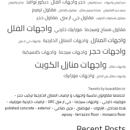
حجر واجهات الفلل
ديكور نوافذ
حجر ابيض واجهات
حجر ترافرتين
رخام ترافرتين
مقاول ترميم
سعر حجر الترافرتين
شركة ترميم منازل
مقاول بالباطن
مقاول جي ار سي
مقاول حجر
مقاول تشطيبات الكويت
واجهات الفلل
مقاول مساح وسيجما
موزاييك خارجي
واجهات المنازل
واجهات المنازل الخارجية
واجهات جي ار سي
واجهات حجر
واجهات سيجما
واجهات كلاسيكية
واجهات منازل الكويت
واجهات منازل
واجهات موزاييك
واجهات منازل من الخارج
Tweets by kuwaitdecor
تخصصنا مقاولون تكسية واجهات و ارضيات المنازل الخارجية تركيب حجر -
موزاييك خارجي - واجهات سيجما - جي ار سي GRC - ارضيات خارجية موزاييك -
بلاط متداخل ، انترلوك - ايبوكسي - نجيل صناعي - polished concrete - exterior
epoxy - terrazzo floor - mosaico floor.
Recent Posts