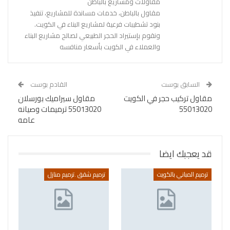
مقاولات ومشاريع بالباطن
مقاول بالباطن، خدمات مساندة للمشاريع، تنفيذ
بنود تشطيبات فرعية لمشاريع البناء في الكويت.
ونقوم بإستيراد الحجر الطبيعي لصالح مشاريع البناء
والعملاء في الكويت بأسعار منافسه
السابق بوست
القادم بوست
مقاول تركيب حجر في الكويت
مقاول سيراميك بورسلان
55013020
55013020 ترميمات وصيانه
عامه
قد يعجبك ايضا
ترميم المباني بالكويت
ترميم شقق .ترميم منازل