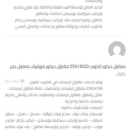
والحمامات.
تجديد المنزل،توسعة البيت،تعلية واضافة دور علوي،تكسير
وتركيب سيراميك بورسلان حمامات ومطابخ.
مقاول ترميم ارضيات فك وتركيب سيراميك بورسلان رخام
بالكويت ارضيات وحوائط مطابخ وحمامات واعمال الصحي
مقاول ديكور الكويت 55013020 مقاول ديكور موزاييك, مقاول حجر
يقول
7 سنوات منذ
نوفر خدمات مقاول ترميمات في الكويت تلفون
22624166 مقاول ترميمات وتشطيبات عامة مقاول ترميمات
منازل وشقق ،مقاول ترميمات وتشطيبات مكاتب ومباني ادارية
ترميمات داخلية وخارجية
ترميمات وتشطيبات داخلية :
توسعات وبناء غرف -هدم وبناء حوائط – مساح – صباغ – ديكور
اسقف – تكسير وتركيب سيراميك بورسلان – تركيب رخام -تركيب
ابواب – تركيب نوافذ – تجديد وتوسعة مطابخ – بناء غرف مصاعد