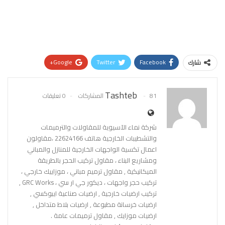
Google+
Twitter
Facebook
شارك
Pinterest
WhatsApp
ReddIt
Tashteb
81 المشاركات
0 تعليقات
البريد الإلكتروني
شركة نماء الآسيوية للمقاولات والترميمات
والتشطيبات الخارجية هاتف 22624166 ،مقاولون
اعمال تكسية الواجهات الخارجية للمنازل والمباني
ومشاريع البناء ، مقاول تركيب الحجر بالطريقة
الميكانيكية , مقاول ترميم مباني ، موزاييك خارجي ،
تركيب حجر واجهات ، ديكور جي ار سي ، GRC Works ,
تركيب ارضيات خارجية , ارضيات صناعية ايبوكسي ,
ارضيات خرسانة مطبوعة , ارضيات بلاط متداخل ,
ارضيات موزايك , مقاول ترميمات عامة .