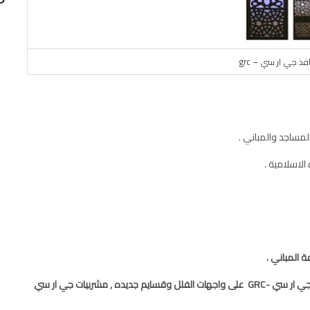
فذ جي ار سي – grc
لمساجد والمباني .
لاسلامية .
 المباني .
لدينا فريق عمل متخصص وعمالة فنية ماهرة في أعمال تركيب جي ار سي -GRC على واجهات الفلل وقسايم جديده , مشربيات جي ار سي