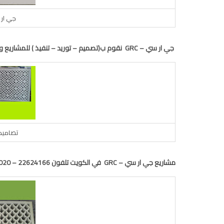
جي ار سي – 
جي ار سي – GRC نقوم ب(تصميم – توريد – تنفيذ ) للمشاريع والفلل والقسايم في الكويت
تصاميم
مشاريع جي ار سي – GRC في الكويت تلفون 22624166 – 55013020