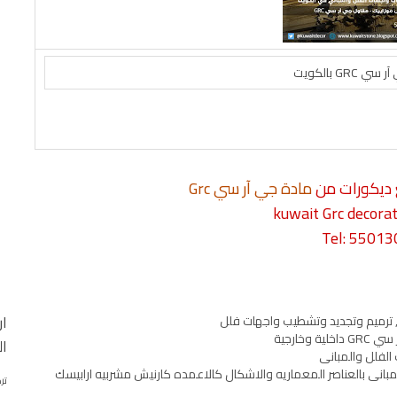
GRC بالكويت
 ديكورات من
مادة جي آر سي Grc
kuwait Grc decorat
Tel: 5501
ار
ال
مبانى بالعناصر المعماريه والاشكال كالاعمده كارنيش مشربيه ارابيسك
تر