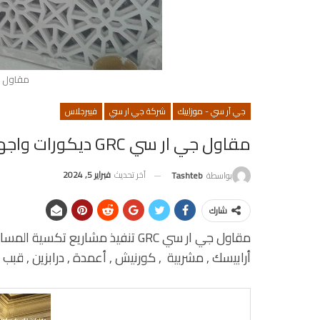
مقاول ج
جي آر سي - موزاييك
شركة جي ار سي
فيبرجلاس
مقاول جي ار سي GRC ديكورات واجهات جي ار سي بالكويت
آخر تحديث
فبراير 5, 2024
بواسطة
Tashteb
شارك
مقاول جي ار سي GRC تنفيذ مشاريع 
أرابيسك , مشربية , كورنيش , أعمدة , درابزين , قبب 