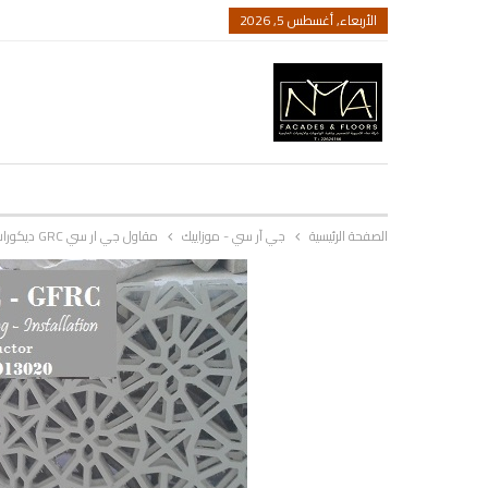
الأربعاء, أغسطس 5, 2026
الصفحة الرئيسية
جي آر سي - موزاييك
مقاول جي ار سي GRC ديكورات واجهات جي ار سي بالكويت