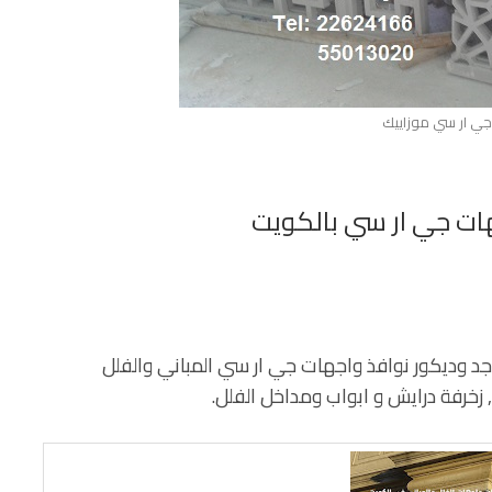
ي ار سي موزاييك
تكسية المساجد وديكور نوافذ واجهات جي ار سي المباني والفلل
, زخرفة درايش و ابواب ومداخل الفلل.