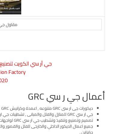
مقاول جي آر سي 
جي آر سي الكويت لتصنيع
ion Factory
3020
أعمال جي ر سي GRC
ديكورات جى ار سى GRC متنوعه , اعمدة وكرانيش GRC , ترميم وتجديد وتشطيب واجهات فلل
جي ار سي GRC للمنازل والفلل والمبانى , تشطيبات جي ار سي GRC داخلية وخارجية
تصميم وتصنيع وتنفيذ وتشطيب جي ار سي GRC لواجهات الفلل والمبانى
جميع اعمال الديكور الداخلي والخارجى للفلل والقصور وال
درابزاين
.