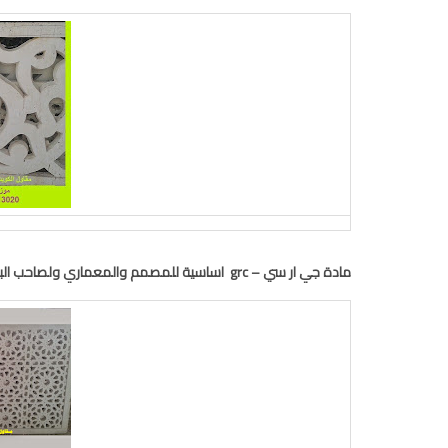
مادة جي ار سي – grc اساسية للمصمم والمعماري ولصاحب البيت والعقار وللمقاولون