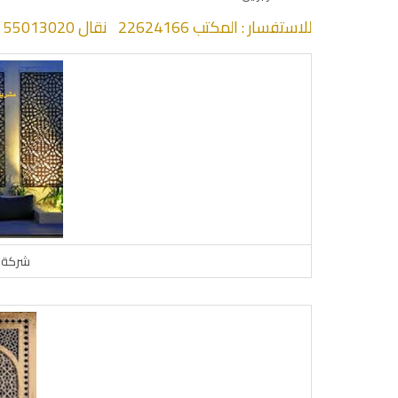
للاستفسار : المكتب 22624166 نقال 55013020 -الكويت
شركة ج