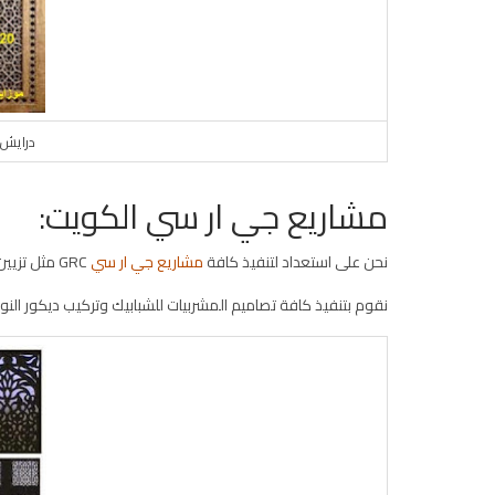
درايش ج
مشاريع جي ار سي الكويت:
نحن على استعداد لتنفيذ كافة
مشاريع جي ار سي
GRC مثل تزيين المساجد والفلل والمباني .
نقوم بتنفيذ كافة تصاميم المشربيات للشبابيك وتركيب ديكور النوا