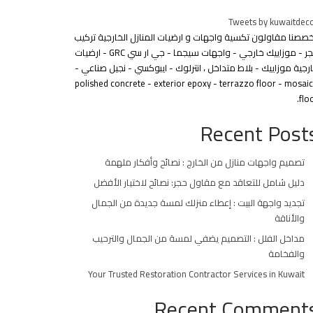
Tweets by kuwaitdec
خصصنا مقاولون تكسية واجهات و ارضيات المنازل الخارجية تركيب
حجر - موزاييك خارجي - واجهات سيجما - جي ار سي GRC - ارضيات
رجية موزاييك - بلاط متداخل ، انترلوك - ايبوكسي - نجيل صناعي -
polished concrete - exterior epoxy - terrazzo floor - mosai
floo
Recent Post
تصميم واجهات منازل من الخارج : نصائح وأفكار ملهمة
دليل شامل للتعاقد مع مقاول حجر: نصائح لاختيار الأفضل
تجديد واجهة البيت : إعطاء منزلك لمسة جديدة من الجمال
والأناقة
مداخل الفلل : التصميم يضفي لمسة من الجمال والترحيب
والفخامة
Your Trusted Restoration Contractor Services in Kuwait
Recent Comment