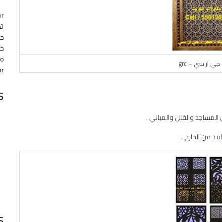
or
ت
خا
co
ي ار سي – grc
r.
s
فذ من الخارج .
s