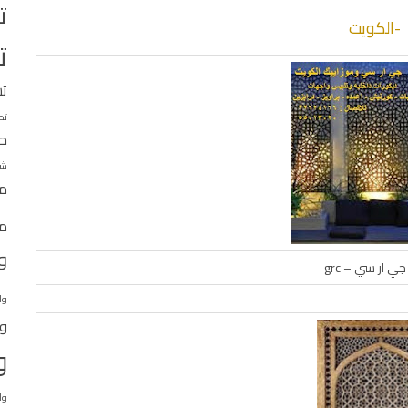
ت
ت
ت
تط
حج
شر
مق
مو
و
ي ار سي – grc
وا
وا
و
وا