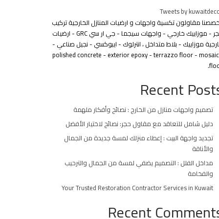
Tweets by kuwaitdec
خصصنا مقاولون تكسية واجهات و ارضيات المنازل الخارجية تركيب
حجر - موزاييك خارجي - واجهات سيجما - جي ار سي GRC - ارضيات
رجية موزاييك - بلاط متداخل ، انترلوك - ايبوكسي - نجيل صناعي -
polished concrete - exterior epoxy - terrazzo floor - mosai
floo
Recent Post
تصميم واجهات منازل من الخارج : نصائح وأفكار ملهمة
دليل شامل للتعاقد مع مقاول حجر: نصائح لاختيار الأفضل
تجديد واجهة البيت : إعطاء منزلك لمسة جديدة من الجمال
والأناقة
مداخل الفلل : التصميم يضفي لمسة من الجمال والترحيب
والفخامة
Your Trusted Restoration Contractor Services in Kuwait
Recent Comment