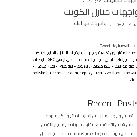
جهات كلاسيكية
واجهات منازل
اجهات منازل الكويت
واجهات موزاييك
جهات منازل من الخارج
Tweets by kuwaitdec
خصصنا مقاولون تكسية واجهات و ارضيات المنازل الخارجية تركيب
حجر - موزاييك خارجي - واجهات سيجما - جي ار سي GRC - ارضيات
رجية موزاييك - بلاط متداخل ، انترلوك - ايبوكسي - نجيل صناعي -
polished concrete - exterior epoxy - terrazzo floor - mosai
floo
Recent Post
تصميم واجهات منازل من الخارج : نصائح وأفكار ملهمة
دليل شامل للتعاقد مع مقاول حجر: نصائح لاختيار الأفضل
تجديد واجهة البيت : إعطاء منزلك لمسة جديدة من الجمال