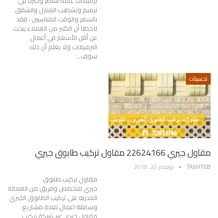
ترميمات عامة شاطر وخبرة في
ترميم وتشطيب المنازل والشقق
بالسعر والوقت المناسبين ، فقد
لاحظنا أن الكثير من العملاء يبحث
عن أقل الأسعار في أعمال
الترميمات ولا يعلم أن ذلك
سوف…
تحسينات
مقاول جيري 22624166 مقاول تركيب طابوق جيري
TASHTEB
نوفمبر 20, 2018
مقاول تركيب طابوق
جيري متخصص وفريق من العمالة
المدربه علي تركيب الطابوق الجيري
وسابقة اعمال لعدة مشاريع.
مقاول جيري عبر شركة تركيب