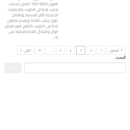
تلفون 55013020 افضل خدمات
تركيب بلاط في الكويت والارضيات
الخارجية بأقل الاسعار وبافضل
طرق تركيب البلاط .ويقدم مقاول
بلاط في الكويت كتالوج صور لعرض
الوان واشكال البلاط وتركيبه علي
يد…
السابق
1
2
3
4
5
…
8
التالي
البحث
البحث