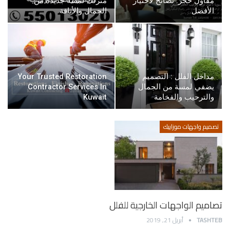
مقاول حجر: نصائح لاختيار
منزلك لمسة جديدة من
الأفضل
الجمال والأناقة
مداخل الفلل : التصميم
Your Trusted Restoration
يضفي لمسة من الجمال
Contractor Services In
والترحيب والفخامة
Kuwait
تصميم واجهات موزاييك
تصاميم الواجهات الخارجية للفلل
TASHTEB
أبريل 21, 2019