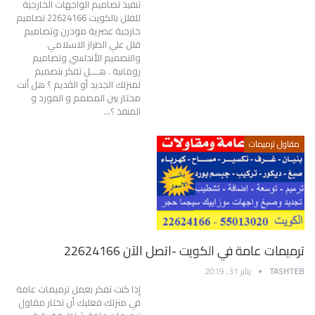
تنفيذ تصاميم الواجهات الخارجية
للفلل بالكويت 22624166 تصاميم
خارجية عصرية مودرن وتصاميم
فلل علي الطراز الاسلامي
والتصميم الأندلسي وتصاميم
رومانية . هــــل تفكر بتصميم
لمنزلك الجديد أو القديم ؟ هل أنت
محتار بين المصمم و المورد و
المنفذ ؟…
مقاول ترميمات
ترميمات عامة في الكويت -اتصل الآن 22624166
TASHTEB
يناير 31, 2019
إذا كنت تفكر بعمل ترميمات عامة
في منزلك فعليك أن تختار مقاول