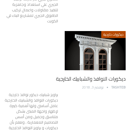
الجيري علي استعداد وجاهزية
لتنفيذ مقاولات واعمال تركيب
الطابوق الجيري لمشاريع البناء في
الكويت
ديكورات خارجية
ديكورات النوافذ والشبابيك الخارجية
TASHTEB
نوفمبر 3, 2018
براويز شبابيك ديكور نوافذ خارجية
ديكورات النوافذ والشبابيك الخارجية
عامل أساسي ولها أهمية كبيرة
لإظهار واجهة المبنى بشكل
متناسق وجميل ومن أسس
التصاميم المعمارية ، ونعلم بأن
ديكورات و براويز النوافذ الخارجية