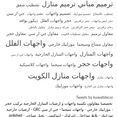
ترميم مباني
ترميم منازل
تشطيب شقق
تصميم واجهات
جي ار سي
تشطيب عالمفتاح
تصميم موزاييك
تطعيم واجهات
حجر واجهات الفلل
ديكور نوافذ
حجر ابيض واجهات
حجر ترافرتين
رخام ترافرتين
سعر حجر الترافرتين
شركة ترميم منازل
مقاول بالباطن
مقاول ترميم
مقاول جي ار سي
مقاول حجر
مقاول تشطيبات الكويت
واجهات الفلل
مقاول مساح وسيجما
موزاييك خارجي
واجهات المنازل
واجهات المنازل الخارجية
واجهات جي ار سي
واجهات حجر
واجهات سيجما
واجهات كلاسيكية
واجهات منازل الكويت
واجهات منازل
واجهات موزاييك
واجهات منازل من الخارج
Tweets by kuwaitdecor
تخصصنا مقاولون تكسية واجهات و ارضيات المنازل الخارجية تركيب حجر
- موزاييك خارجي - واجهات سيجما - جي ار سي GRC - ارضيات خارجية
موزاييك - بلاط متداخل ، انترلوك - ايبوكسي - نجيل صناعي - polished