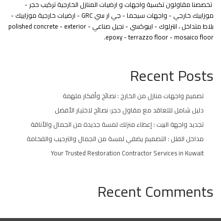
تخصصنا مقاولون تكسية واجهات و ارضيات المنازل الخارجية تركيب حجر -
موزاييك خارجي - واجهات سيجما - جي ار سي GRC - ارضيات خارجية موزاييك -
بلاط متداخل ، انترلوك - ايبوكسي - نجيل صناعي - polished concrete - exterior
epoxy - terrazzo floor - mosaico floor.
Recent Posts
تصميم واجهات منازل من الخارج : نصائح وأفكار ملهمة
دليل شامل للتعاقد مع مقاول حجر: نصائح لاختيار الأفضل
تجديد واجهة البيت : إعطاء منزلك لمسة جديدة من الجمال والأناقة
مداخل الفلل : التصميم يضفي لمسة من الجمال والترحيب والفخامة
Your Trusted Restoration Contractor Services in Kuwait
Recent Comments