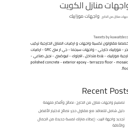
اجهات منازل الكويت
واجهات موزاييك
جهات منازل من الخارج
Tweets by kuwaitdec
خصصنا مقاولون تكسية واجهات و ارضيات المنازل الخارجية تركيب
حجر - موزاييك خارجي - واجهات سيجما - جي ار سي GRC - ارضيات
رجية موزاييك - بلاط متداخل ، انترلوك - ايبوكسي - نجيل صناعي -
polished concrete - exterior epoxy - terrazzo floor - mosai
floo
Recent Post
تصميم واجهات منازل من الخارج : نصائح وأفكار ملهمة
دليل شامل للتعاقد مع مقاول حجر: نصائح لاختيار الأفضل
تجديد واجهة البيت : إعطاء منزلك لمسة جديدة من الجمال
والأناقة