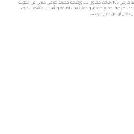
مقاول بناء غرف مصعد خارجي 22624166 مقاول بناء وإضافة مصعد خارجي منزلي في الكويت
عد الخارجية لجميع طوابق وادوار البيت ، اضافة وتأسيس وتشطيب غرف
داخل او من خارج البيت .…