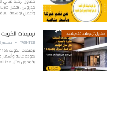
مقاول ترميم مباني ا
مدروس ، بفضل خبرتنا 
وأعمال توسعة الغرف 
ترميمات الكويت 22624166 المعاينة مجاناً – اتصل الآن
مقاول ترميمات، تشطيبات،ديكور، اصباغ،سيراميك،تكسير سيراميك،رقم مقاول ترميمات،
TASHTEB
ديسمبر 16, 2017
بجودة عالية وأسعار مخ
يقومون بمثل هذا الع