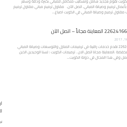
لكويت نقوم بتجديد شامل وتشطيب متكامل للمباني بخبرة ودقة وسعر
بأعمال ترميم وصيانة المباني. اتصل الآن. مقاول ترميم مباني مقاول ترميم
مقاول ترميم وصيانة المباني في الكويت اصباغ…
ترميمات الكويت 22624166 نقدم خدمات راقية في ترميمات المنازل والتوسعات وصيانة المباني
فضة .المعاينة مجانا اتصل الان . ترميمات الكويت : لسنا الوحيدين الذين
مل وفي هذا المجال في دولة الكويت…
ار
ال
تر