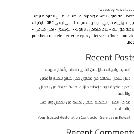
Tweets by kuwaitdec
خصصنا مقاولون تكسية واجهات و ارضيات المنازل الخارجية تركيب
حجر - موزاييك خارجي - واجهات سيجما - جي ار سي GRC - ارضيات
رجية موزاييك - بلاط متداخل ، انترلوك - ايبوكسي - نجيل صناعي -
polished concrete - exterior epoxy - terrazzo floor - mosai
floo
Recent Post
تصميم واجهات منازل من الخارج : نصائح وأفكار ملهمة
دليل شامل للتعاقد مع مقاول حجر: نصائح لاختيار الأفضل
تجديد واجهة البيت : إعطاء منزلك لمسة جديدة من الجمال
والأناقة
مداخل الفلل : التصميم يضفي لمسة من الجمال والترحيب
والفخامة
Your Trusted Restoration Contractor Services in Kuwait
Recent Comment