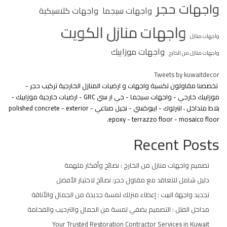
واجهات حجر
واجهات سيجما
واجهات كلاسيكية
واجهات منازل الكويت
واجهات منازل
واجهات موزاييك
واجهات منازل من الخارج
Tweets by kuwaitdecor
تخصصنا مقاولون تكسية واجهات و ارضيات المنازل الخارجية تركيب حجر -
موزاييك خارجي - واجهات سيجما - جي ار سي GRC - ارضيات خارجية موزاييك -
بلاط متداخل ، انترلوك - ايبوكسي - نجيل صناعي - polished concrete - exterior
epoxy - terrazzo floor - mosaico floor.
Recent Posts
تصميم واجهات منازل من الخارج : نصائح وأفكار ملهمة
دليل شامل للتعاقد مع مقاول حجر: نصائح لاختيار الأفضل
تجديد واجهة البيت : إعطاء منزلك لمسة جديدة من الجمال والأناقة
مداخل الفلل : التصميم يضفي لمسة من الجمال والترحيب والفخامة
Your Trusted Restoration Contractor Services in Kuwait