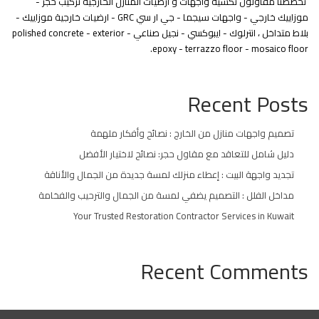
تخصصنا مقاولون تكسية واجهات و ارضيات المنازل الخارجية تركيب حجر -
موزاييك خارجي - واجهات سيجما - جي ار سي GRC - ارضيات خارجية موزاييك -
بلاط متداخل ، انترلوك - ايبوكسي - نجيل صناعي - polished concrete - exterior
epoxy - terrazzo floor - mosaico floor.
Recent Posts
تصميم واجهات منازل من الخارج : نصائح وأفكار ملهمة
دليل شامل للتعاقد مع مقاول حجر: نصائح لاختيار الأفضل
تجديد واجهة البيت : إعطاء منزلك لمسة جديدة من الجمال والأناقة
مداخل الفلل : التصميم يضفي لمسة من الجمال والترحيب والفخامة
Your Trusted Restoration Contractor Services in Kuwait
Recent Comments