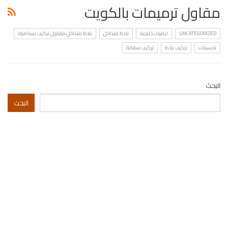
مقاول ترميمات بالكويت
UNCATEGORIZED
ارضيات خارجيه
بلاط متداخل
بلاط متداخل،مقاول تركيب سيراميك
تحسينات
تركيب بلاط
تركيب سقالة
البحث
البحث