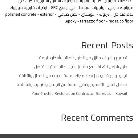
تخصصنا مقاولون تكسية واجهات و ارضيات المنازل الخارجية تركيب حجر -
موزاييك خارجي - واجهات سيجما - جي ار سي GRC - ارضيات خارجية موزاييك -
بلاط متداخل ، انترلوك - ايبوكسي - نجيل صناعي - polished concrete - exterior
epoxy - terrazzo floor - mosaico floor.
Recent Posts
تصميم واجهات منازل من الخارج : نصائح وأفكار ملهمة
دليل شامل للتعاقد مع مقاول حجر: نصائح لاختيار الأفضل
تجديد واجهة البيت : إعطاء منزلك لمسة جديدة من الجمال والأناقة
مداخل الفلل : التصميم يضفي لمسة من الجمال والترحيب والفخامة
Your Trusted Restoration Contractor Services in Kuwait
Recent Comments